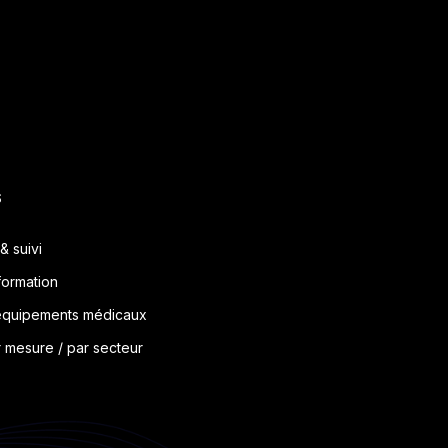
s
& suivi
 formation
’équipements médicaux
 mesure / par secteur