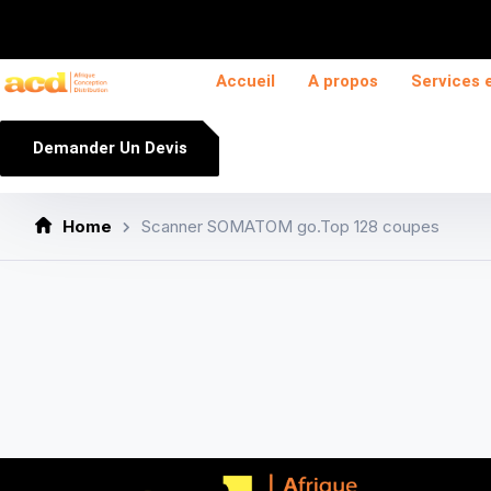
Accueil
A propos
Services 
Demander Un Devis
Home
Scanner SOMATOM go.Top 128 coupes