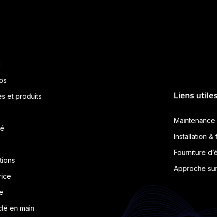
l
os
Liens utile
s et produits
Maintenance 
té
Installation &
Fourniture d
tions
Approche sur
rice
e
clé en main