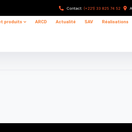
Contact:
(+221) 33 825 74 52
A
et produits
ARCD
Actualité
SAV
Réalisations