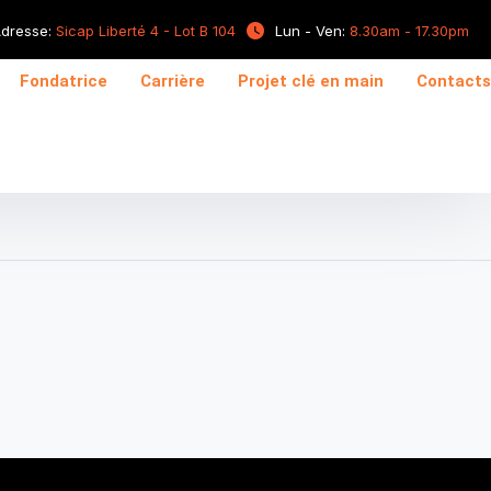
dresse:
Sicap Liberté 4 - Lot B 104
Lun - Ven:
8.30am - 17.30pm
Fondatrice
Carrière
Projet clé en main
Contacts