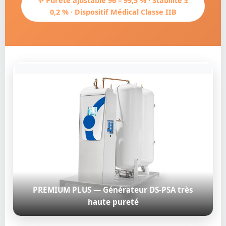
✨ Pureté ajustable 96 – 99,5 % · Stabilité ±
0,2 % · Dispositif Médical Classe IIB
PREMIUM PLUS — Générateur DS-PSA très
haute pureté