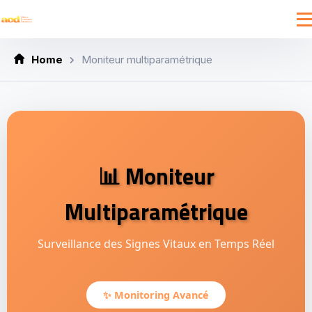
Home
Moniteur multiparamétrique
📊 Moniteur
Multiparamétrique
Surveillance des Signes Vitaux en Temps Réel
✨ Monitoring Avancé