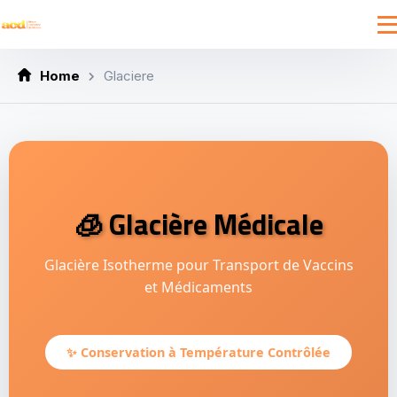
Home
Glaciere
🧊 Glacière Médicale
Glacière Isotherme pour Transport de Vaccins
et Médicaments
✨ Conservation à Température Contrôlée