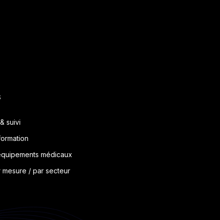
s
& suivi
 formation
’équipements médicaux
 mesure / par secteur