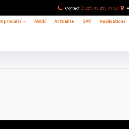
Contact:
(+221) 33 825 74 52
A
et produits
ARCD
Actualité
SAV
Réalisations