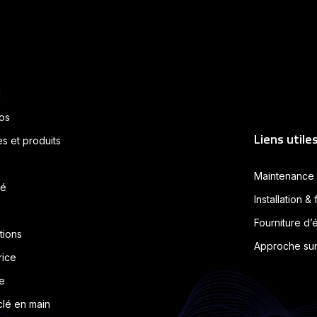
l
os
Liens utile
s et produits
Maintenance 
té
Installation &
Fourniture d
tions
Approche sur
rice
e
clé en main