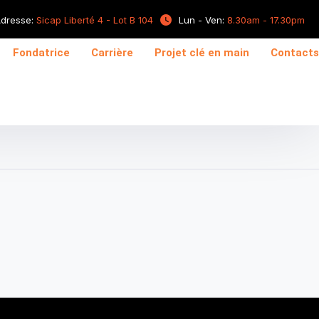
dresse:
Sicap Liberté 4 - Lot B 104
Lun - Ven:
8.30am - 17.30pm
Fondatrice
Carrière
Projet clé en main
Contacts